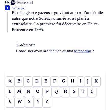
FR
[egzoplanɛt]
1
Astronomie.
Planète géante gazeuse, gravitant autour d’une étoile
autre que notre Soleil, nommée aussi planète
extrasolaire. La première fut découverte en Haute-
Provence en 1995.
À découvrir
Connaissez-vous la définition du mot
narcodollar
?
A
B
C
D
E
F
G
H
I
J
K
L
M
N
O
P
Q
R
S
T
U
V
W
X
Y
Z