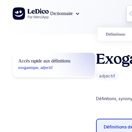
Aller au contenu
Co
Dictionnaire
0
r
Définitions
Exog
Accès rapide aux définitions
exogamique, adjectif
adjectif
Définitions, synon
Définitions 