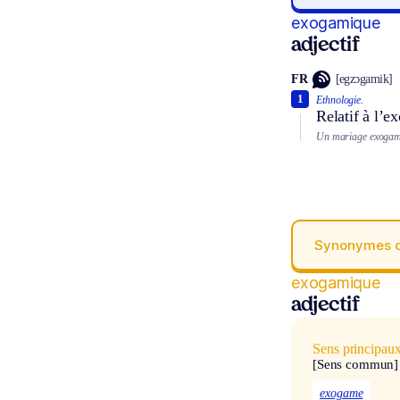
exogamique
adjectif
FR
[egzɔgamik]
1
Ethnologie.
Relatif à l’e
Un mariage exogam
Synonymes 
exogamique
adjectif
Sens principau
[Sens commun]
exogame