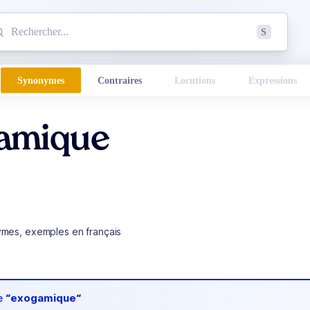
mmencez à chercher un mot dans le dictionnaire :
S
esults found.
Synonymes
Contraires
Locutions
Expressions
amique
ymes, exemples en français
de
“exogamique“