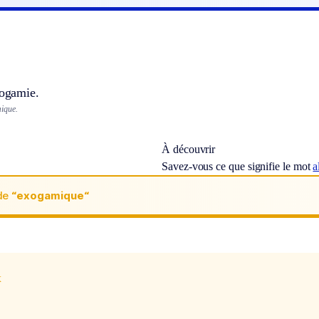
xogamie.
ique.
À découvrir
Savez-vous ce que signifie le mot
a
de
“exogamique“
x