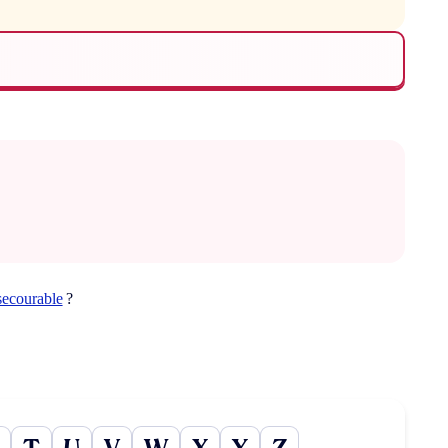
secourable
?