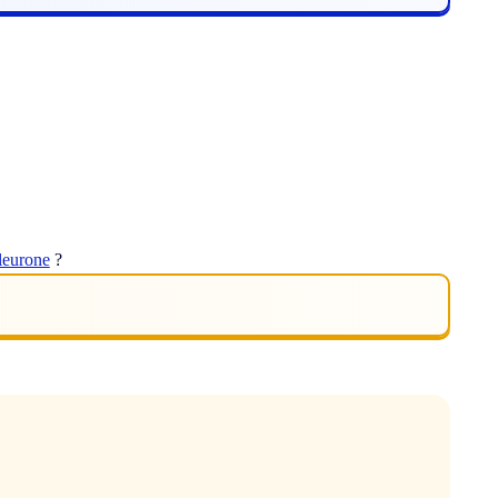
leurone
?