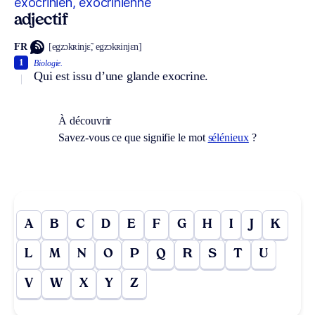
exocrinien, exocrinienne
adjectif
FR
[egzɔkʀinjɛ̃, egzɔkʀinjɛn]
1
Biologie.
Qui est issu d’une glande exocrine.
À découvrir
Savez-vous ce que signifie le mot
sélénieux
?
A
B
C
D
E
F
G
H
I
J
K
L
M
N
O
P
Q
R
S
T
U
V
W
X
Y
Z