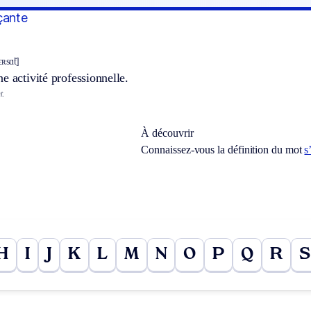
çante
ʀsɑ̃t]
e activité professionnelle.
t.
À découvrir
Connaissez-vous la définition du mot
s
H
I
J
K
L
M
N
O
P
Q
R
S