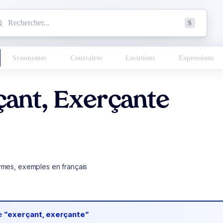
mmencez à chercher un mot dans le dictionnaire :
S
esults found.
Synonymes
Contraires
Locutions
Expressions
ant, Exerçante
ymes, exemples en français
de
“exerçant, exerçante“