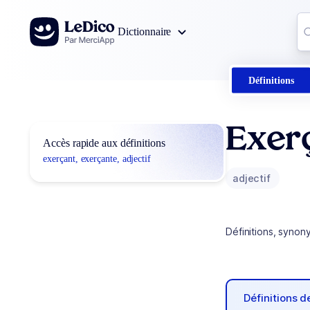
Aller au contenu
Co
Dictionnaire
0
r
Définitions
Exerç
Accès rapide aux définitions
exerçant, exerçante, adjectif
adjectif
Définitions, synon
Définitions 