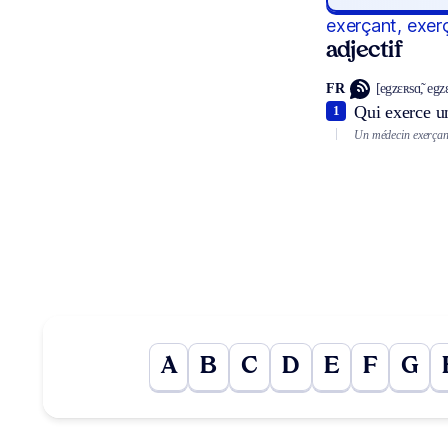
exerçant, exer
adjectif
FR
[egzɛʀsɑ̃, egzɛ
Qui exerce un
1
Un médecin exerçan
A
B
C
D
E
F
G