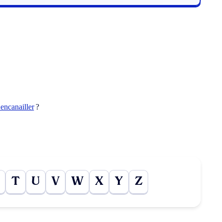
’encanailler
?
T
U
V
W
X
Y
Z