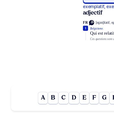
exemplatif, ex
adjectif
FR
[egzɑ̃platif, e
1
Belgicisme.
Qui est relat
Ces questions sont d
A
B
C
D
E
F
G