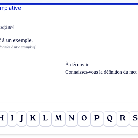
emplative
gzɑ̃plativ]
if à un exemple.
onnées à titre exemplatif.
À découvrir
Connaissez-vous la définition du mot
H
I
J
K
L
M
N
O
P
Q
R
S