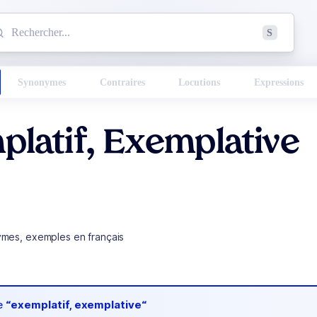
mmencez à chercher un mot dans le dictionnaire :
S
esults found.
Synonymes
Contraires
Locutions
Expressions
latif, Exemplative
ymes, exemples en français
de
“exemplatif, exemplative“