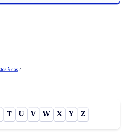
dos-à-dos
?
T
U
V
W
X
Y
Z