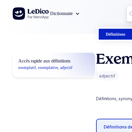
Aller au contenu
Co
Dictionnaire
0
r
Définitions
Exemp
Accès rapide aux définitions
exemplatif, exemplative, adjectif
adjectif
Définitions, synon
Définitions 