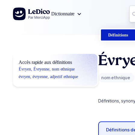
Aller au contenu
Co
Dictionnaire
0
r
Définitions
Évry
Accès rapide aux définitions
Évryen, Évryenne, nom ethnique
évryen, évryenne, adjectif ethnique
nom ethnique
Définitions, synon
Définitions 