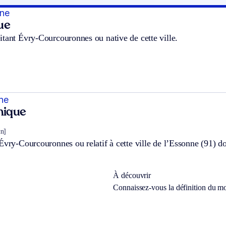
nne
ue
tant Évry-Courcouronnes ou native de cette ville.
ne
hnique
ɛn]
Évry-Courcouronnes ou relatif à cette ville de l’Essonne (91) don
À découvrir
Connaissez-vous la définition du m