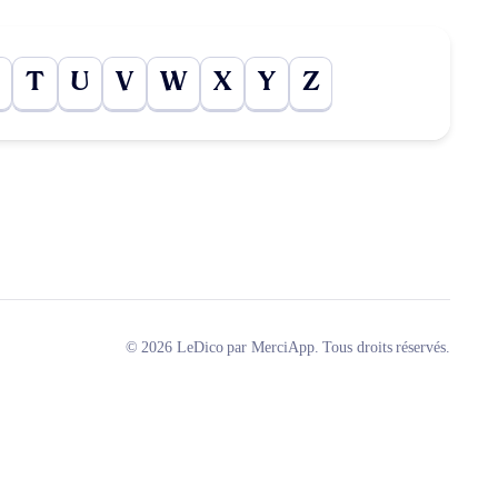
T
U
V
W
X
Y
Z
© 2026 LeDico par MerciApp. Tous droits réservés.