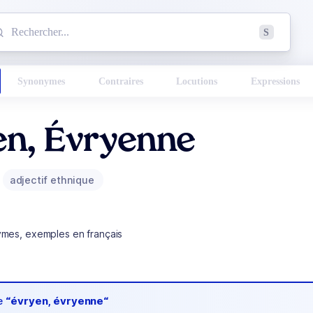
mmencez à chercher un mot dans le dictionnaire :
S
esults found.
Synonymes
Contraires
Locutions
Expressions
en, Évryenne
adjectif ethnique
ymes, exemples en français
de
“évryen, évryenne“