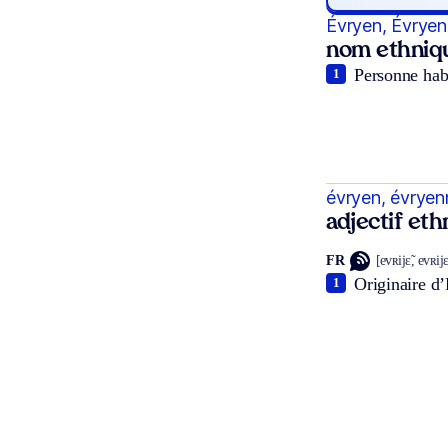
Évryen, Évrye
nom ethniq
Personne habi
1
évryen, évryen
adjectif et
FR
[evʀijɛ̃, evʀij
Originaire d’
1