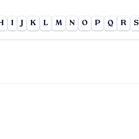
H
I
J
K
L
M
N
O
P
Q
R
S