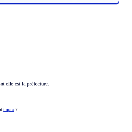
t elle est la préfecture.
ot
impro
?