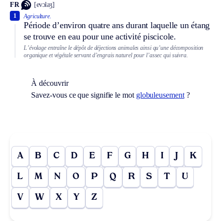
FR
[evɔlaʒ]
1
Agriculture.
Période d’environ quatre ans durant laquelle un étang
se trouve en eau pour une activité piscicole.
L’évolage entraîne le dépôt de déjections animales ainsi qu’une décomposition
organique et végétale servant d’engrais naturel pour l’assec qui suivra.
À découvrir
Savez-vous ce que signifie le mot
globuleusement
?
A
B
C
D
E
F
G
H
I
J
K
L
M
N
O
P
Q
R
S
T
U
V
W
X
Y
Z