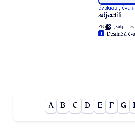
évaluatif, éval
adjectif
FR
[evalɥatif, ev
Destiné à éva
1
A
B
C
D
E
F
G