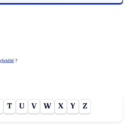
ybridité
?
T
U
V
W
X
Y
Z