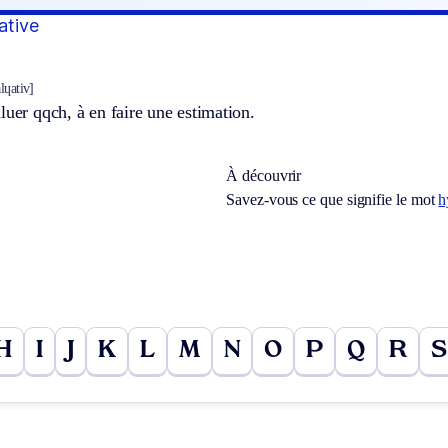
uative
alɥativ]
luer qqch, à en faire une estimation.
À découvrir
Savez-vous ce que signifie le mot
h
H
I
J
K
L
M
N
O
P
Q
R
S