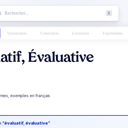
mmencez à chercher un mot dans le dictionnaire :
S
esults found.
Synonymes
Contraires
Locutions
Expressions
atif, Évaluative
ymes, exemples en français
de
“évaluatif, évaluative“