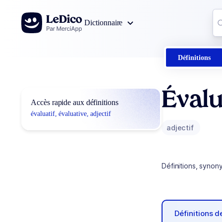
Aller au contenu
Co
Dictionnaire
0
r
Définitions
Évalu
Accès rapide aux définitions
évaluatif, évaluative, adjectif
adjectif
Définitions, synon
Définitions 