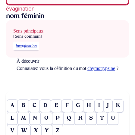
évagination
nom féminin
Sens principaux
[Sens commun]
invagination
À découvrir
Connaissez-vous la définition du mot
chymotrypsine
?
A
B
C
D
E
F
G
H
I
J
K
L
M
N
O
P
Q
R
S
T
U
V
W
X
Y
Z