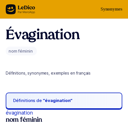
Aller au contenu
Synonymes
Évagination
nom féminin
Définitions, synonymes, exemples en français
Définitions de
“évagination“
évagination
nom féminin