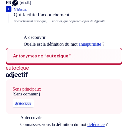
FR
[øtɔsik]
1
Médecine.
Qui facilite l’accouchement.
Accouchement eutocique,
→ normal, qui ne présente pas de difficulté.
À découvrir
Quelle est la définition du mot
annapurniste
?
Antonymes de
“eutocique“
eutocique
adjectif
Sens principaux
[Sens commun]
dystocique
À découvrir
Connaissez-vous la définition du mot
déférence
?