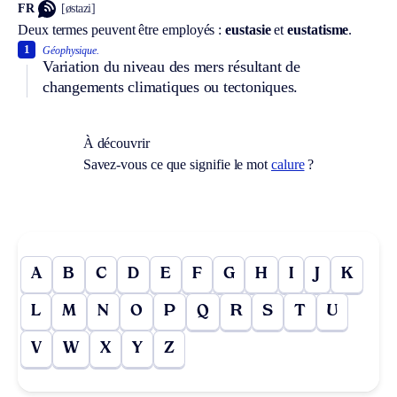
FR
[østazi]
Deux termes peuvent être employés :
eustasie
et
eustatisme
.
1
Géophysique.
Variation du niveau des mers résultant de
changements climatiques ou tectoniques.
À découvrir
Savez-vous ce que signifie le mot
calure
?
A
B
C
D
E
F
G
H
I
J
K
L
M
N
O
P
Q
R
S
T
U
V
W
X
Y
Z