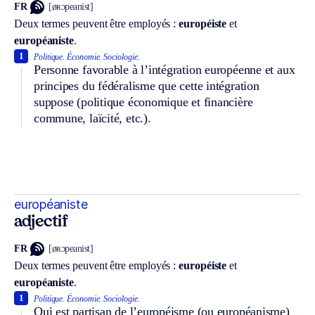
FR
[øʀɔpeanist]
Deux termes peuvent être employés :
européiste
et
européaniste
.
1
Politique.
Économie.
Sociologie.
Personne favorable à l’intégration européenne et aux
principes du fédéralisme que cette intégration
suppose (politique économique et financière
commune, laïcité, etc.).
européaniste
adjectif
FR
[øʀɔpeanist]
Deux termes peuvent être employés :
européiste
et
européaniste
.
1
Politique.
Économie.
Sociologie.
Qui est partisan de l’européisme (ou européanisme)