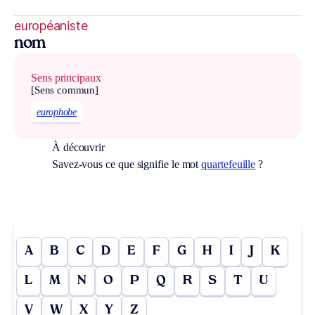
européaniste
nom
Sens principaux
[Sens commun]
europhobe
À découvrir
Savez-vous ce que signifie le mot
quartefeuille
?
A
B
C
D
E
F
G
H
I
J
K
L
M
N
O
P
Q
R
S
T
U
V
W
X
Y
Z