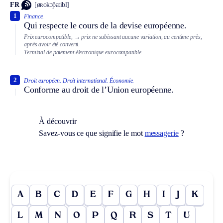
FR
[øʀokɔ̃patibl]
1
Finance.
Qui respecte le cours de la devise européenne.
Prix eurocompatible,
→ prix ne subissant aucune variation, au centime près,
après avoir été converti.
Terminal de paiement électronique eurocompatible.
2
Droit européen.
Droit international.
Économie.
Conforme au droit de l’Union européenne.
À découvrir
Savez-vous ce que signifie le mot
messagerie
?
A
B
C
D
E
F
G
H
I
J
K
L
M
N
O
P
Q
R
S
T
U