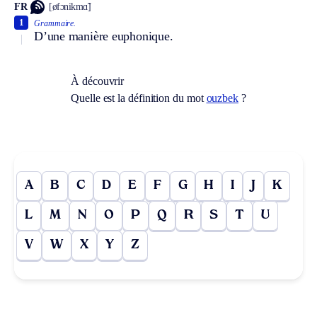
FR
[øfɔnikmɑ̃]
1
Grammaire.
D’une manière euphonique.
À découvrir
Quelle est la définition du mot
ouzbek
?
A
B
C
D
E
F
G
H
I
J
K
L
M
N
O
P
Q
R
S
T
U
V
W
X
Y
Z