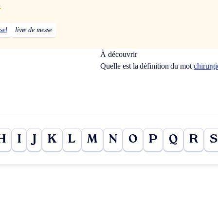
x
sel
livre de messe
À découvrir
Quelle est la définition du mot
chirurgi
H
I
J
K
L
M
N
O
P
Q
R
S