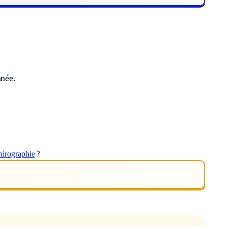
nnée.
hirographie
?