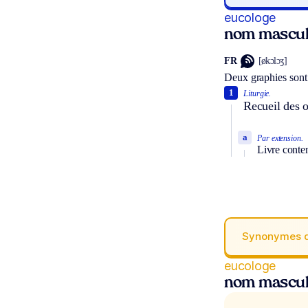
eucologe
nom mascul
FR
[økɔlɔʒ]
Deux graphies sont
1
Liturgie.
Recueil des o
a
Par extension.
Livre conten
Synonymes 
eucologe
nom mascul