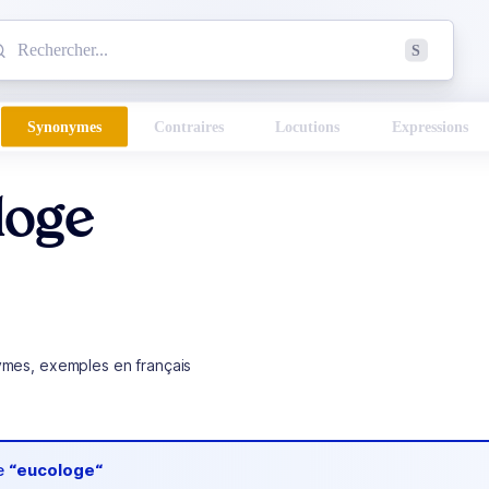
mmencez à chercher un mot dans le dictionnaire :
S
esults found.
Synonymes
Contraires
Locutions
Expressions
loge
ymes, exemples en français
de
“eucologe“