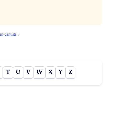
en-dentiste
?
T
U
V
W
X
Y
Z