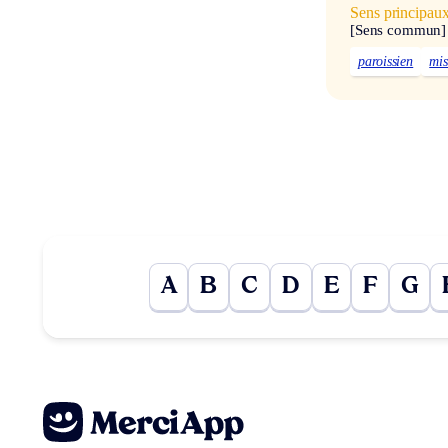
Sens principau
[Sens commun]
paroissien
mis
A
B
C
D
E
F
G