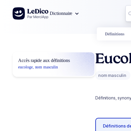
Aller au contenu
Co
Dictionnaire
0
r
Définitions
Euco
Accès rapide aux définitions
eucologe, nom masculin
nom masculin
Définitions, synon
Définitions 