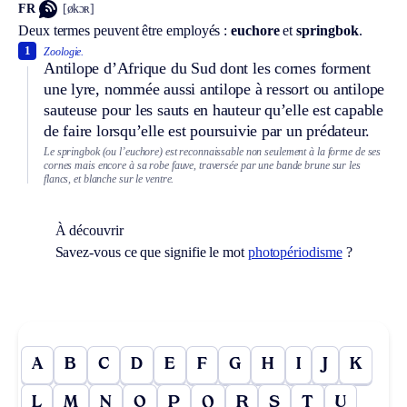
FR
[økɔʀ]
Deux termes peuvent être employés :
euchore
et
springbok
.
1
Zoologie.
Antilope d’Afrique du Sud dont les cornes forment
une lyre, nommée aussi antilope à ressort ou antilope
sauteuse pour les sauts en hauteur qu’elle est capable
de faire lorsqu’elle est poursuivie par un prédateur.
Le springbok (ou l’euchore) est reconnaissable non seulement à la forme de ses
cornes mais encore à sa robe fauve, traversée par une bande brune sur les
flancs, et blanche sur le ventre.
À découvrir
Savez-vous ce que signifie le mot
photopériodisme
?
A
B
C
D
E
F
G
H
I
J
K
L
M
N
O
P
Q
R
S
T
U