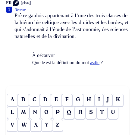
FR
[øbaʒ]
1
Histoire.
Prêtre gaulois appartenant à l’une des trois classes de
la hiérarchie celtique avec les druides et les bardes, et
qui s’adonnait à lʼétude de lʼastronomie, des sciences
naturelles et de la divination.
À découvrir
Quelle est la définition du mot
asdic
?
A
B
C
D
E
F
G
H
I
J
K
L
M
N
O
P
Q
R
S
T
U
V
W
X
Y
Z