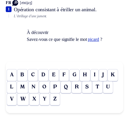
FR
[etʀijaʒ]
Opération consistant à étriller un animal.
1
L’étrillage d’une jument.
À découvrir
Savez-vous ce que signifie le mot
picard
?
A
B
C
D
E
F
G
H
I
J
K
L
M
N
O
P
Q
R
S
T
U
V
W
X
Y
Z