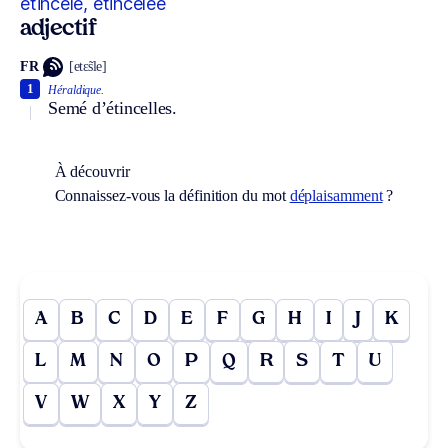
étincelé, étincelée
adjectif
FR
[etɛ̃sle]
1
Héraldique.
Semé d’étincelles.
À découvrir
Connaissez-vous la définition du mot
déplaisamment
?
A
B
C
D
E
F
G
H
I
J
K
L
M
N
O
P
Q
R
S
T
U
V
W
X
Y
Z