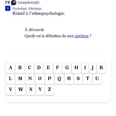
FR
[ɛtnopsikɔlɔʒik]
1
Psychologie.
Ethnologie.
Relatif à l’ethnopsychologie.
À découvrir
Quelle est la définition du mot
cinéshop
?
A
B
C
D
E
F
G
H
I
J
K
L
M
N
O
P
Q
R
S
T
U
V
W
X
Y
Z