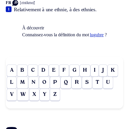
FR
[ɛtnikmɑ̃]
Relativement à une ethnie, à des ethnies.
1
À découvrir
Connaissez-vous la définition du mot
lugubre
?
A
B
C
D
E
F
G
H
I
J
K
L
M
N
O
P
Q
R
S
T
U
V
W
X
Y
Z