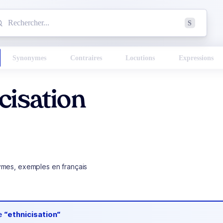
mmencez à chercher un mot dans le dictionnaire :
S
esults found.
Synonymes
Contraires
Locutions
Expressions
cisation
ymes, exemples en français
de
“ethnicisation“