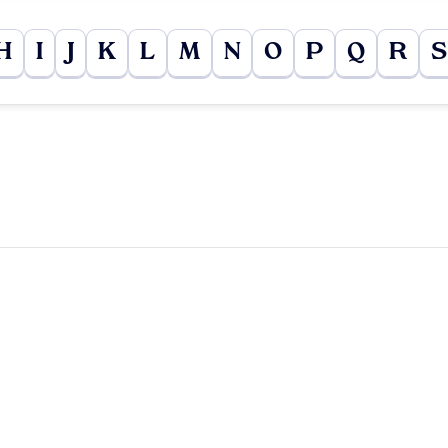
H
I
J
K
L
M
N
O
P
Q
R
S