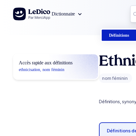
Aller au contenu
Co
Dictionnaire
0
r
Définitions
Ethni
Accès rapide aux définitions
ethnicisation, nom féminin
nom féminin
Définitions, synon
Définitions 