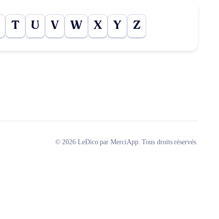
T
U
V
W
X
Y
Z
© 2026 LeDico par MerciApp. Tous droits réservés.