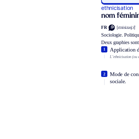
ethnicisation
nom fémini
FR
[ɛtnisizasjɔ̃]
Sociologie.
Politiqu
Deux graphies sont
Application d
1
L’ethnicisation (ou 
Mode de consi
2
sociale.