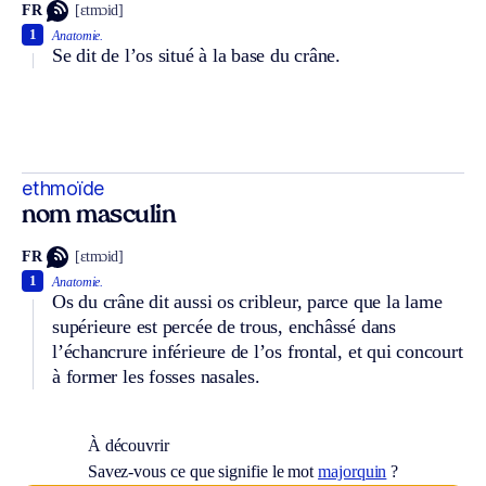
FR
[ɛtmɔid]
1
Anatomie.
Se dit de l’os situé à la base du crâne.
ethmoïde
nom masculin
FR
[ɛtmɔid]
1
Anatomie.
Os du crâne dit aussi os cribleur, parce que la lame
supérieure est percée de trous, enchâssé dans
l’échancrure inférieure de l’os frontal, et qui concourt
à former les fosses nasales.
À découvrir
Savez-vous ce que signifie le mot
majorquin
?