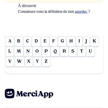
À découvrir
Connaissez-vous la définition du mot
aqueduc
?
A
B
C
D
E
F
G
H
I
J
K
L
M
N
O
P
Q
R
S
T
U
V
W
X
Y
Z