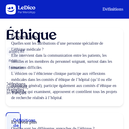
Aller au contenu
Définitions
Éthique
En savoir plus
Quelles sont les attributions d’une personne spécialiste de
l’éthique médicale ?
adjectif
Elle intervient dans la communication entre les patients, les
nom
familles et les membres du personnel soignant, surtout dans les
féminin
situations difficiles.
L’éthicien ou l’éthicienne clinique participe aux réflexions
médicales dans les comités d’éthique de l’hôpital (qu’il ou elle
Définitions,
préside en général), participe également aux comités d’éthique en
synonymes,
exemples
recherche qui examinent, approuvent et contrôlent tous les projets
en français
de recherche réalisés à l’hôpital.
Définitions
En savoir plus
de
Quelles sont les différentes approches de l’éthique ?