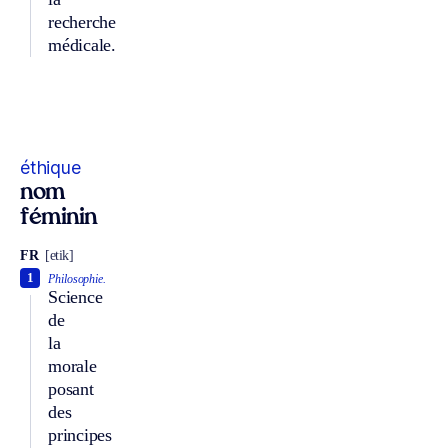
recherche
médicale.
éthique
nom
féminin
FR
[etik]
1
Philosophie.
Science
de
la
morale
posant
des
principes