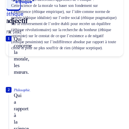
“éthique“
Cette science de la morale va baser son fondement sur
l’expérience (éthique empirique), sur l’idée comme norme de
éthique
pensée (éthique idéaliste) sur l’ordre social (éthique pragmatique)
adjectif
sur le renversement de l’ordre établi pour recréer un équilibre
(éthique révolutionnaire) sur la recherche du bonheur (éthique
FR
[etik]
optimiste) sur le constat de ce que l’existence a de négatif
Qui
1
(éthique pessimiste) sur l’indifférence absolue par rapport à toute
concerne
chose et pour ne plus souffrir de rien (éthique sceptique).
la
morale,
les
mœurs.
2
Philosophie.
Qui
a
rapport
à
la
science