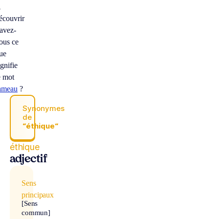
À
écouvrir
avez-
ous ce
ue
ignifie
e mot
ameau
?
Synonymes
de
“éthique“
éthique
adjectif
Sens
principaux
[Sens
commun]