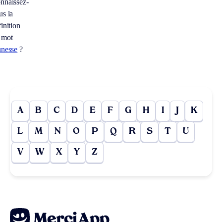
nnaissez-
us la
inition
 mot
unesse
?
A
B
C
D
E
F
G
H
I
J
K
L
M
N
O
P
Q
R
S
T
U
V
W
X
Y
Z