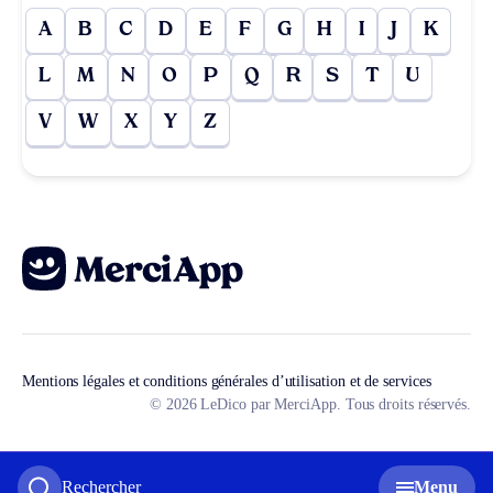
A
B
C
D
E
F
G
H
I
J
K
L
M
N
O
P
Q
R
S
T
U
V
W
X
Y
Z
Mentions légales et conditions générales d’utilisation et de services
© 2026 LeDico par MerciApp. Tous droits réservés.
Rechercher
Menu