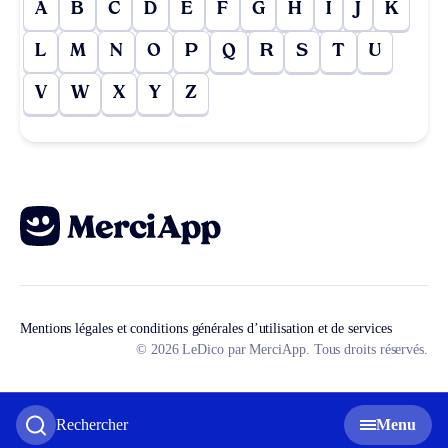
A
B
C
D
E
F
G
H
I
J
K
L
M
N
O
P
Q
R
S
T
U
V
W
X
Y
Z
Mentions légales et conditions générales d’utilisation et de services
© 2026 LeDico par MerciApp. Tous droits réservés.
Rechercher
Menu