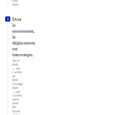
Filet
étale.
Dont
3
le
mouvement,
le
déplacement
est
interrompu.
Ancre
étale,
→ qui
s’arrête
au
fond.
Cordage
étale,
→ qui
s’arrête
après
avoir
filé.
Navire