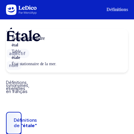
Aller au contenu
Définitions
Étale
Ne pas confondre
étal
Table.
adjectif
étale
État stationnaire de la mer.
nom
Définitions,
synonymes,
exemples
en français
Définitions
de
“étale“