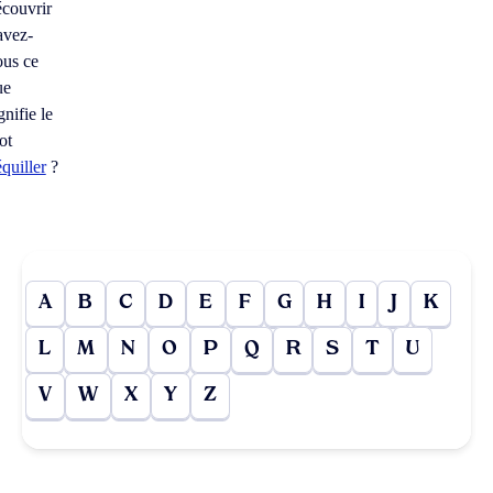
écouvrir
avez-
ous ce
ue
gnifie le
ot
quiller
?
A
B
C
D
E
F
G
H
I
J
K
L
M
N
O
P
Q
R
S
T
U
V
W
X
Y
Z