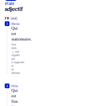
étale
adjectif
FR
[etal]
1
Marine.
Qui
est
stationnaire.
Vent
étale,
→ vent
régulier
qui
n’augmente
ni
ne
diminue.
2
Pêche.
Qui
est
fixe.