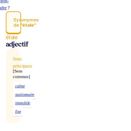
gon-
udre
?
Synonymes
de
“étale“
étale
adjectif
Sens
principaux
[Sens
commun]
calme
stationnaire
immobile
fixe