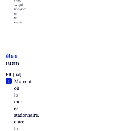
étale,
→ qui
n’avance
ni
ne
recule.
étale
nom
FR
[etal]
Moment
1
où
la
mer
est
stationnaire,
entre
la