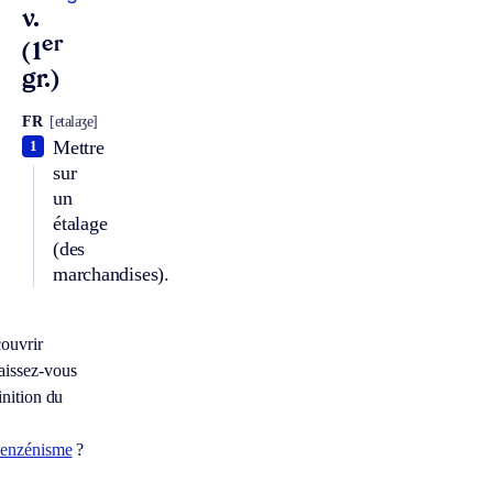
v.
er
(1
gr.)
FR
[etalaʒe]
Mettre
1
sur
un
étalage
(des
marchandises).
ouvrir
issez-vous
inition du
benzénisme
?