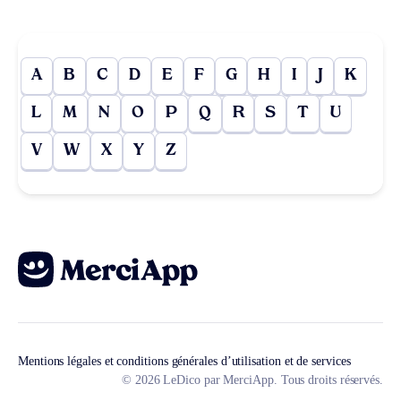
A
B
C
D
E
F
G
H
I
J
K
L
M
N
O
P
Q
R
S
T
U
V
W
X
Y
Z
Mentions légales et conditions générales d’utilisation et de services
© 2026 LeDico par MerciApp. Tous droits réservés.