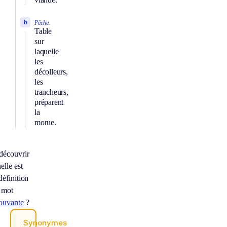
b
Pêche.
Table
sur
laquelle
les
décolleurs,
les
trancheurs,
préparent
la
morue.
découvrir
elle est
définition
 mot
ouvante
?
Synonymes