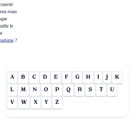
couvrir
vez-vous
 que
nifie le
t
patisme
?
A
B
C
D
E
F
G
H
I
J
K
L
M
N
O
P
Q
R
S
T
U
V
W
X
Y
Z