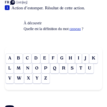
FR
[ɛstɔ̃paʒ]
Action d’estomper. Résultat de cette action.
1
À découvrir
Quelle est la définition du mot
casseau
?
A
B
C
D
E
F
G
H
I
J
K
L
M
N
O
P
Q
R
S
T
U
V
W
X
Y
Z