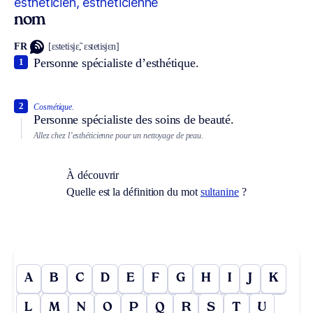
esthéticien, esthéticienne
nom
FR
[ɛstetisjɛ̃, ɛstetisjɛn]
Personne spécialiste d’esthétique.
1
2
Cosmétique.
Personne spécialiste des soins de beauté.
Allez chez l’esthéticienne pour un nettoyage de peau.
À découvrir
Quelle est la définition du mot
sultanine
?
A
B
C
D
E
F
G
H
I
J
K
L
M
N
O
P
Q
R
S
T
U