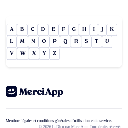
A
B
C
D
E
F
G
H
I
J
K
L
M
N
O
P
Q
R
S
T
U
V
W
X
Y
Z
Mentions légales et conditions générales d’utilisation et de services
© 2026 LeDico par MerciApp. Tous droits réservés.