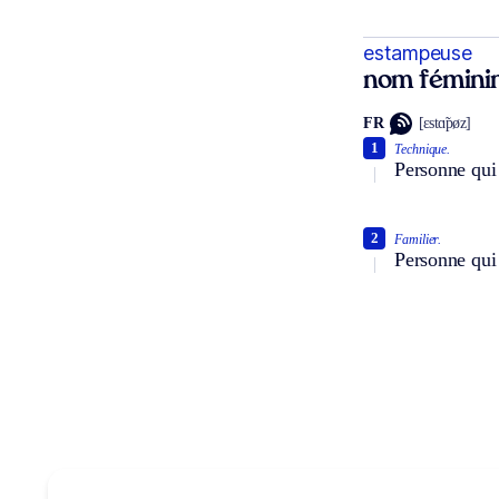
estampeuse
nom fémini
FR
[ɛstɑ̃pøz]
1
Technique.
Personne qui
2
Familier.
Personne qui 