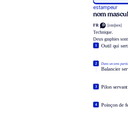
estampeur
nom mascul
FR
[ɛstɑ̃pœʀ]
Technique.
Deux graphies sont
Outil qui ser
1
2
Dans un sens partic
Balancier se
Pilon servant
3
Poinçon de fe
4