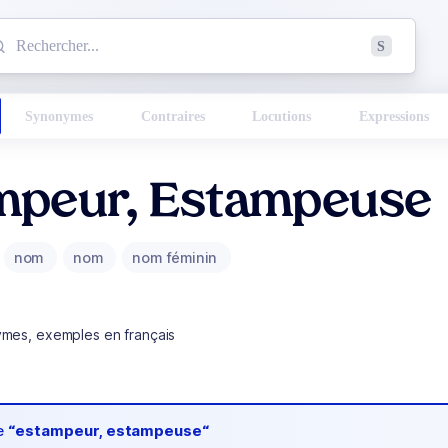
mmencez à chercher un mot dans le dictionnaire :
S
esults found.
Synonymes
Contraires
Locutions
Expressions
mpeur, Estampeuse
nom
nom
nom féminin
ymes, exemples en français
de
“estampeur, estampeuse“