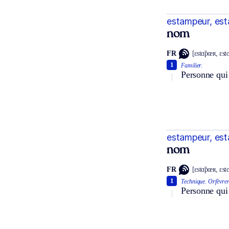
estampeur, es
nom
FR
[ɛstɑ̃pœʀ, ɛstɑ
1
Familier.
Personne qui 
estampeur, es
nom
FR
[ɛstɑ̃pœʀ, ɛstɑ
1
Technique.
Orfèvrer
Personne qui