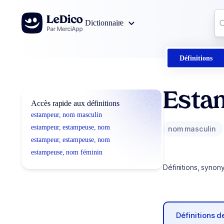
Aller au contenu
Co
Dictionnaire
0
r
Définitions
Esta
Accès rapide aux définitions
estampeur, nom masculin
estampeur, estampeuse, nom
nom masculin
estampeur, estampeuse, nom
estampeuse, nom féminin
Définitions, synon
Définitions 