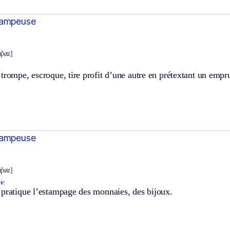
tampeuse
̃pøz]
trompe, escroque, tire profit d’une autre en prétextant un empr
tampeuse
̃pøz]
ie.
 pratique l’estampage des monnaies, des bijoux.