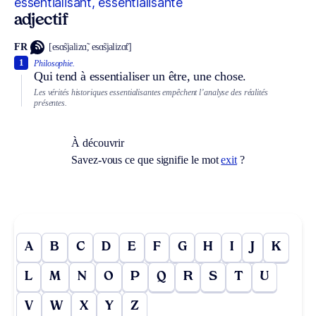
essentialisant, essentialisante
adjectif
FR
[esɑ̃sjalizɑ̃, esɑ̃sjalizɑ̃t]
1
Philosophie.
Qui tend à essentialiser un être, une chose.
Les vérités historiques essentialisantes empêchent l’analyse des réalités
présentes.
À découvrir
Savez-vous ce que signifie le mot
exit
?
A
B
C
D
E
F
G
H
I
J
K
L
M
N
O
P
Q
R
S
T
U
V
W
X
Y
Z