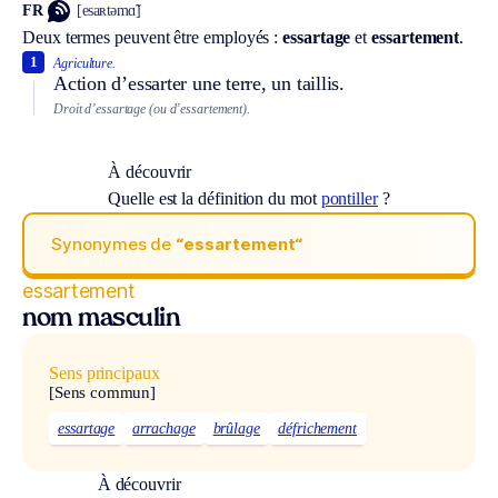
FR
[esaʀtəmɑ̃]
Deux termes peuvent être employés :
essartage
et
essartement
.
1
Agriculture.
Action d’essarter une terre, un taillis.
Droit d’essartage (ou d’essartement).
À découvrir
Quelle est la définition du mot
pontiller
?
Synonymes de
“essartement“
essartement
nom masculin
Sens principaux
[Sens commun]
essartage
arrachage
brûlage
défrichement
À découvrir