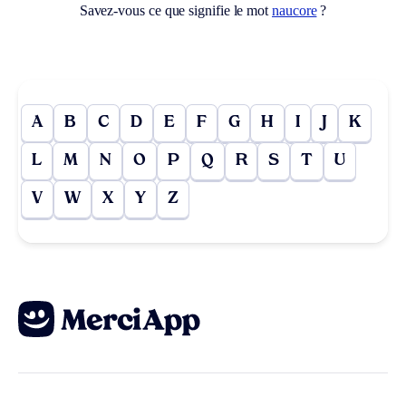
Savez-vous ce que signifie le mot
naucore
?
A
B
C
D
E
F
G
H
I
J
K
L
M
N
O
P
Q
R
S
T
U
V
W
X
Y
Z