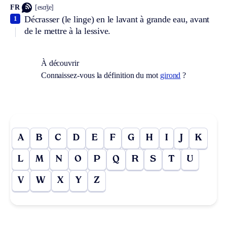
FR
[esɑ̃ʒe]
Décrasser (le linge) en le lavant à grande eau, avant
1
de le mettre à la lessive.
À découvrir
Connaissez-vous la définition du mot
girond
?
A
B
C
D
E
F
G
H
I
J
K
L
M
N
O
P
Q
R
S
T
U
V
W
X
Y
Z