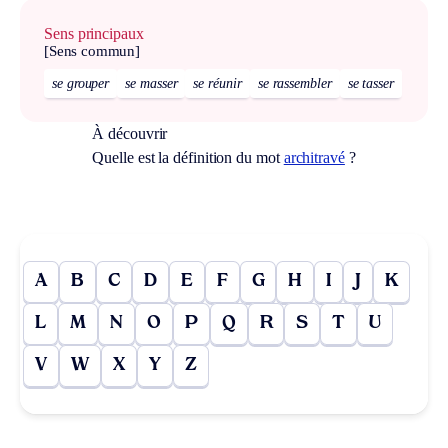
Sens principaux
[Sens commun]
se grouper
se masser
se réunir
se rassembler
se tasser
À découvrir
Quelle est la définition du mot
architravé
?
A
B
C
D
E
F
G
H
I
J
K
L
M
N
O
P
Q
R
S
T
U
V
W
X
Y
Z