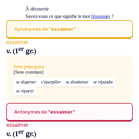
À découvrir
Savez-vous ce que signifie le mot
frissonner
?
Synonymes de
“essaimer“
essaimer
er
v. (1
gr.)
Sens principaux
[Sens commun]
se disperser
s’éparpiller
se disséminer
se répandre
se répartir
Antonymes de
“essaimer“
essaimer
er
v. (1
gr.)