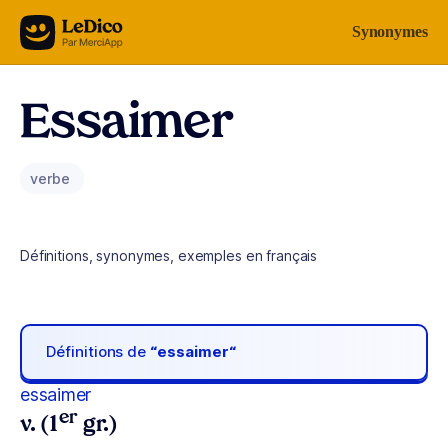
Aller au contenu
Synonymes
Essaimer
verbe
Définitions, synonymes, exemples en français
Définitions de
“essaimer“
essaimer
er
v. (1
gr.)