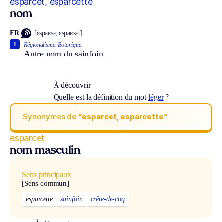
esparcet, esparcette
nom
FR
[ɛspaʀsɛ, ɛspaʀsɛt]
1
Régionalisme.
Botanique.
Autre nom du sainfoin.
À découvrir
Quelle est la définition du mot
léger
?
Synonymes de
“esparcet, esparcette“
esparcet
nom masculin
Sens principaux
[Sens commun]
esparcette
sainfoin
crête-de-coq