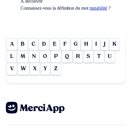
À découvrir
Connaissez-vous la définition du mot
mutabilité
?
A
B
C
D
E
F
G
H
I
J
K
L
M
N
O
P
Q
R
S
T
U
V
W
X
Y
Z