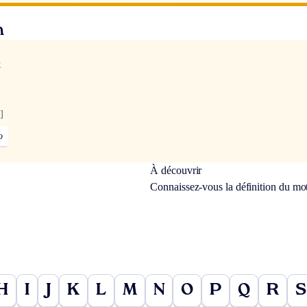
n
x
]
]
o
À découvrir
Connaissez-vous la définition du mo
H
I
J
K
L
M
N
O
P
Q
R
S