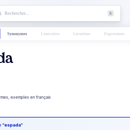
mmencez à chercher un mot dans le dictionnaire :
S
esults found.
Synonymes
Contraires
Locutions
Expressions
da
ymes, exemples en français
de
“espada“