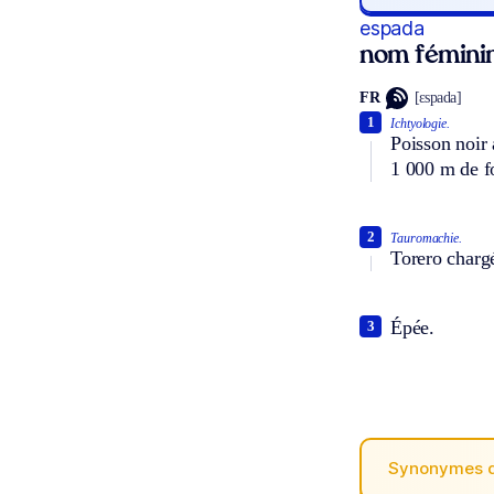
espada
nom fémini
FR
[ɛspada]
1
Ichtyologie.
Poisson noir 
1 000 m de f
2
Tauromachie.
Torero chargé
Épée.
3
Synonymes 