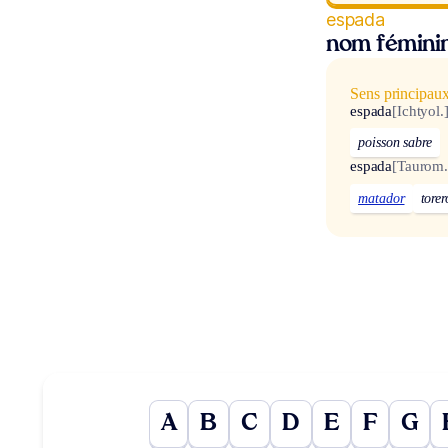
espada
nom fémini
Sens principau
espada
[Ichtyol.
poisson sabre
espada
[Taurom.
matador
torer
A
B
C
D
E
F
G