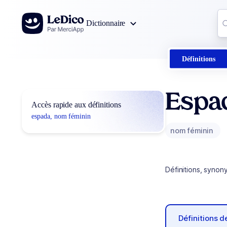
Aller au contenu
Co
Dictionnaire
0
r
Définitions
Espa
Accès rapide aux définitions
espada, nom féminin
nom féminin
Définitions, synon
Définitions 