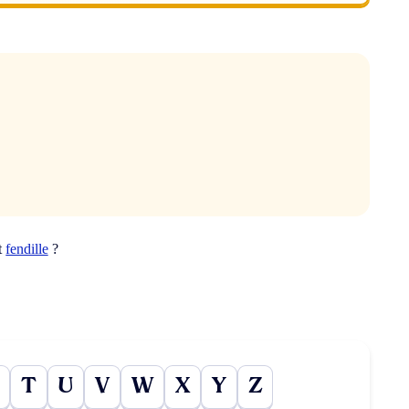
t
fendille
?
T
U
V
W
X
Y
Z