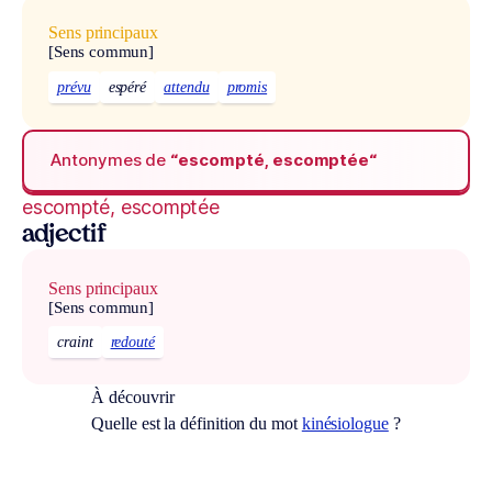
Sens principaux
[Sens commun]
prévu
espéré
attendu
promis
Antonymes de
“escompté, escomptée“
escompté, escomptée
adjectif
Sens principaux
[Sens commun]
craint
redouté
À découvrir
Quelle est la définition du mot
kinésiologue
?