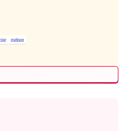
isie
trahison