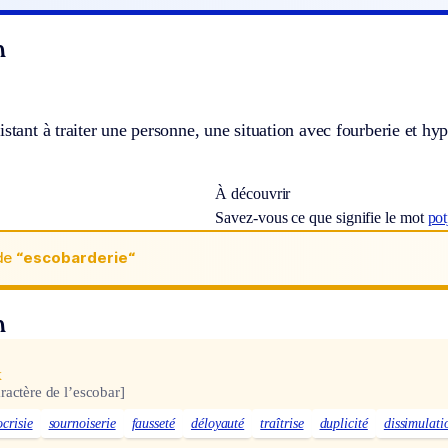
n
istant à traiter une personne, une situation avec fourberie et hyp
À découvrir
Savez-vous ce que signifie le mot
pot
de
“escobarderie“
n
x
ractère de l’escobar]
crisie
sournoiserie
fausseté
déloyauté
traîtrise
duplicité
dissimulati