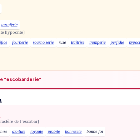
tartuferie
te hypocrite]
ifice
fourberie
sournoiserie
ruse
traîtrise
tromperie
perfidie
hypocr
de
“escobarderie“
n
x
ractère de l’escobar]
chise
droiture
loyauté
probité
honnêteté
bonne foi