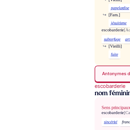
papelardise
↪
[Fam.]
jésuitisme
escobarderie
[Ac
subterfuge
art
↪
[Vieilli]
fuite
Antonymes 
escobarderie
nom fémini
Sens principau
escobarderie
[Ca
sincérité
fran