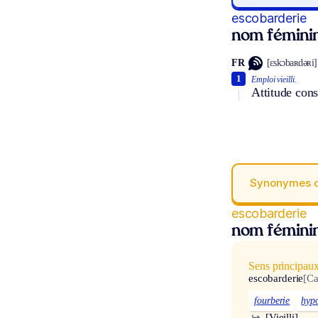
escobarderie
nom fémini
FR
[ɛskɔbaʀdəʀi]
1
Emploi vieilli.
Attitude cons
Synonymes 
escobarderie
nom fémini
Sens principau
escobarderie
[Ca
fourberie
hypo
↪
[Vieilli]