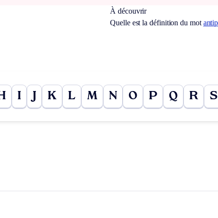
À découvrir
Quelle est la définition du mot
anti
H
I
J
K
L
M
N
O
P
Q
R
S