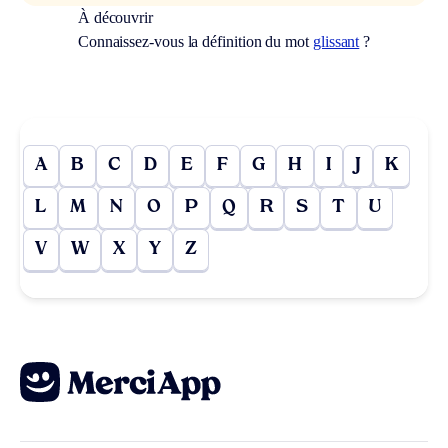
À découvrir
Connaissez-vous la définition du mot
glissant
?
A
B
C
D
E
F
G
H
I
J
K
L
M
N
O
P
Q
R
S
T
U
V
W
X
Y
Z