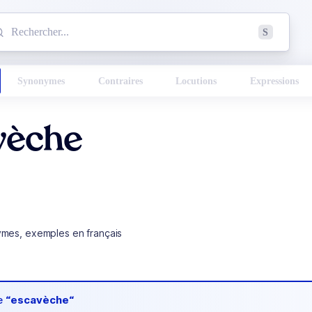
mmencez à chercher un mot dans le dictionnaire :
S
esults found.
Synonymes
Contraires
Locutions
Expressions
vèche
ymes, exemples en français
de
“escavèche“