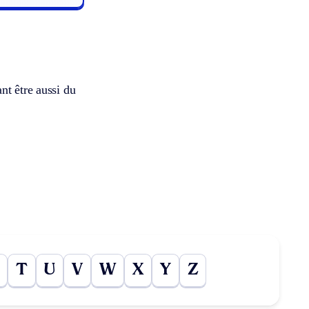
nt être aussi du
T
U
V
W
X
Y
Z