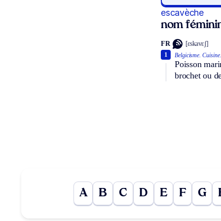
escavèche
nom fémini
FR
[ɛskavɛʃ]
1
Belgicisme.
Cuisine
Poisson marin
brochet ou de 
A
B
C
D
E
F
G