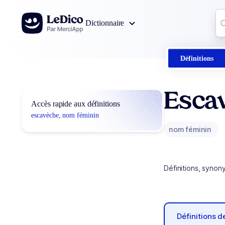
Aller au contenu
Co
Dictionnaire
0
r
Définitions
Esca
Accès rapide aux définitions
escavèche, nom féminin
nom féminin
Définitions, synon
Définitions 