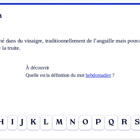
n
.
é dans du vinaigre, traditionnellement de l’anguille mais pouva
la truite.
À découvrir
Quelle est la définition du mot
hebdomadier
?
H
I
J
K
L
M
N
O
P
Q
R
S