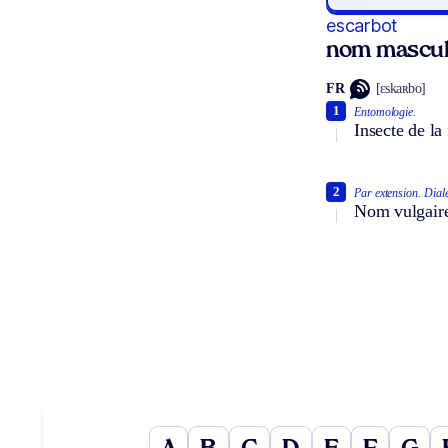
escarbot
nom mascul
FR
[ɛskaʀbo]
1
Entomologie.
Insecte de la
2
Par extension.
Diale
Nom vulgaire