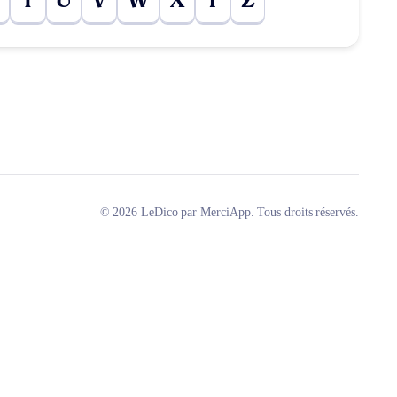
T
U
V
W
X
Y
Z
© 2026 LeDico par MerciApp. Tous droits réservés.