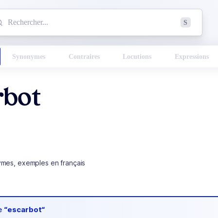
mmencez à chercher un mot dans le dictionnaire :
S
esults found.
Synonymes
Contraires
Locutions
Expressions
rbot
ymes, exemples en français
de
“escarbot“