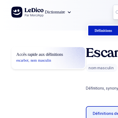
Aller au contenu
Co
Dictionnaire
0
r
Définitions
Esca
Accès rapide aux définitions
escarbot, nom masculin
nom masculin
Définitions, synon
Définitions 