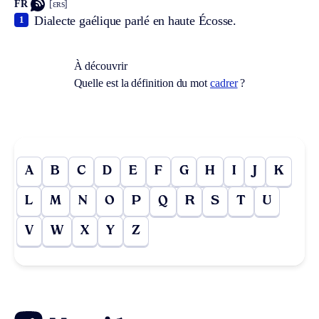
FR
[ɛʀs]
Dialecte gaélique parlé en haute Écosse.
1
À découvrir
Quelle est la définition du mot
cadrer
?
A
B
C
D
E
F
G
H
I
J
K
L
M
N
O
P
Q
R
S
T
U
V
W
X
Y
Z