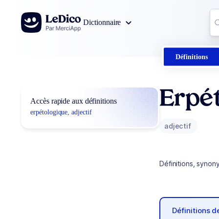
Aller au contenu
Co
Dictionnaire
0
r
Définitions
Erpé
Accès rapide aux définitions
erpétologique, adjectif
adjectif
Définitions, synon
Définitions 