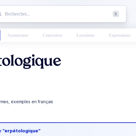
mmencez à chercher un mot dans le dictionnaire :
S
esults found.
Synonymes
Contraires
Locutions
Expressions
tologique
ymes, exemples en français
de
“erpétologique“