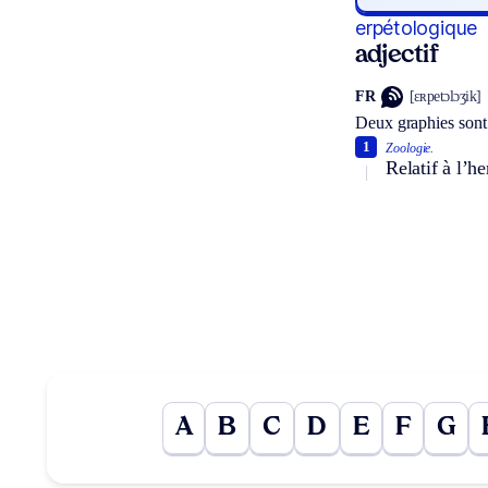
erpétologique
adjectif
FR
[ɛʀpetɔlɔʒik]
Deux graphies sont
1
Zoologie.
Relatif à l’h
A
B
C
D
E
F
G