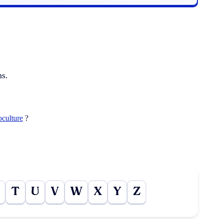
ns.
oculture
?
T
U
V
W
X
Y
Z