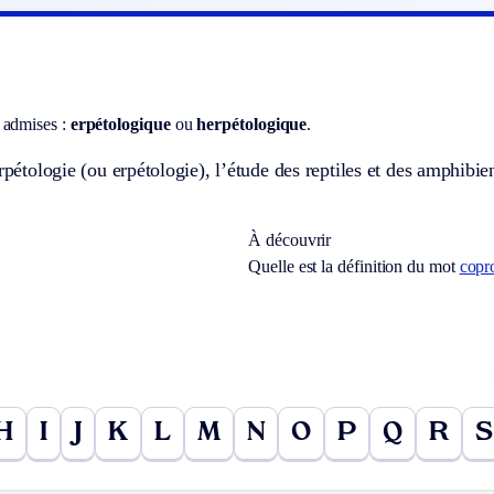
 admises :
erpétologique
ou
herpétologique
.
erpétologie (ou erpétologie), l’étude des reptiles et des amphibie
À découvrir
Quelle est la définition du mot
copr
H
I
J
K
L
M
N
O
P
Q
R
S