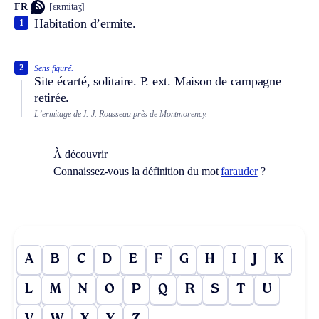
FR
[ɛʀmitaʒ]
Habitation d’ermite.
1
2
Sens figuré.
Site écarté, solitaire.
P. ext.
Maison de campagne
retirée.
L’ermitage de J.-J. Rousseau près de Montmorency.
À découvrir
Connaissez-vous la définition du mot
farauder
?
A
B
C
D
E
F
G
H
I
J
K
L
M
N
O
P
Q
R
S
T
U