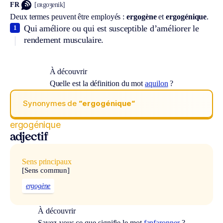
FR
[ɛʀgoʒenik]
Deux termes peuvent être employés :
ergogène
et
ergogénique
.
Qui améliore ou qui est susceptible d’améliorer le
1
rendement musculaire.
À découvrir
Quelle est la définition du mot
aquilon
?
Synonymes de
“ergogénique“
ergogénique
adjectif
Sens principaux
[Sens commun]
ergogène
À découvrir
Savez-vous ce que signifie le mot
fanfaronner
?