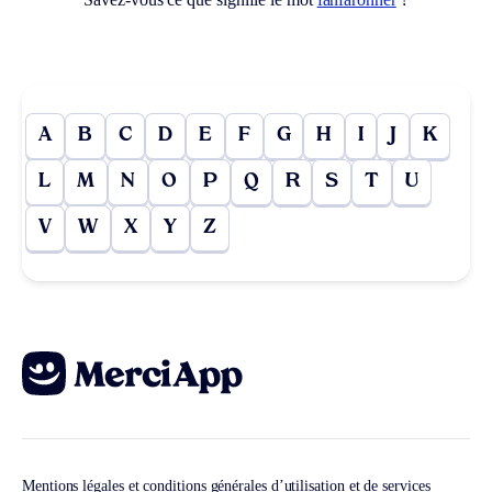
A
B
C
D
E
F
G
H
I
J
K
L
M
N
O
P
Q
R
S
T
U
V
W
X
Y
Z
Mentions légales et conditions générales d’utilisation et de services