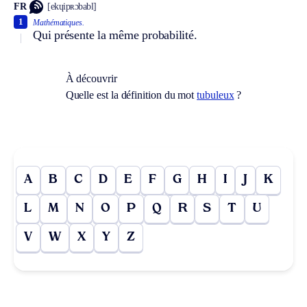
FR
[ekɥipʀɔbabl]
1
Mathématiques.
Qui présente la même probabilité.
À découvrir
Quelle est la définition du mot
tubuleux
?
A
B
C
D
E
F
G
H
I
J
K
L
M
N
O
P
Q
R
S
T
U
V
W
X
Y
Z