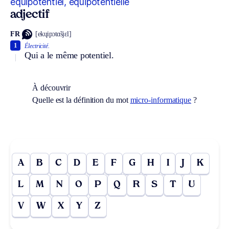
équipotentiel, équipotentielle
adjectif
FR
[ekɥipɔtɑ̃sjɛl]
1
Électricité.
Qui a le même potentiel.
À découvrir
Quelle est la définition du mot
micro-informatique
?
A
B
C
D
E
F
G
H
I
J
K
L
M
N
O
P
Q
R
S
T
U
V
W
X
Y
Z